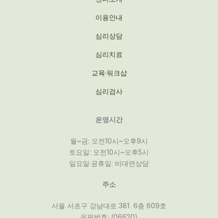
이용안내
심리상담
심리치료
교육·워크샵
심리검사
운영시간
월~금: 오전10시~오후9시
토요일: 오전10시~오후5시
일요일·공휴일: 비대면상담
주소
서울 서초구 강남대로 381 6층 609호
우편번호: (06620)