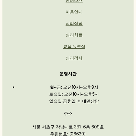
센터소개
이용안내
심리상담
심리치료
교육·워크샵
심리검사
운영시간
월~금: 오전10시~오후9시
토요일: 오전10시~오후5시
일요일·공휴일: 비대면상담
주소
서울 서초구 강남대로 381 6층 609호
우편번호: (06620)