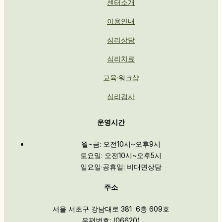
센터소개
이용안내
심리상담
심리치료
교육·워크샵
심리검사
운영시간
월~금: 오전10시~오후9시
토요일: 오전10시~오후5시
일요일·공휴일: 비대면상담
주소
서울 서초구 강남대로 381 6층 609호
우편번호: (06620)