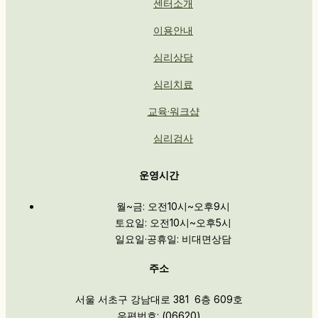
센터소개
이용안내
심리상담
심리치료
교육·워크샵
심리검사
운영시간
월~금: 오전10시~오후9시
토요일: 오전10시~오후5시
일요일·공휴일: 비대면상담
주소
서울 서초구 강남대로 381 6층 609호
우편번호: (06620)