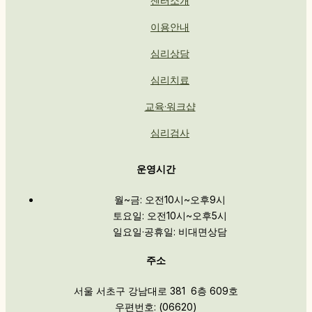
센터소개
이용안내
심리상담
심리치료
교육·워크샵
심리검사
운영시간
월~금: 오전10시~오후9시
토요일: 오전10시~오후5시
일요일·공휴일: 비대면상담
주소
서울 서초구 강남대로 381 6층 609호
우편번호: (06620)