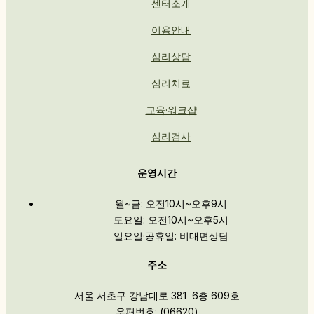
센터소개
이용안내
심리상담
심리치료
교육·워크샵
심리검사
운영시간
월~금: 오전10시~오후9시
토요일: 오전10시~오후5시
일요일·공휴일: 비대면상담
주소
서울 서초구 강남대로 381 6층 609호
우편번호: (06620)