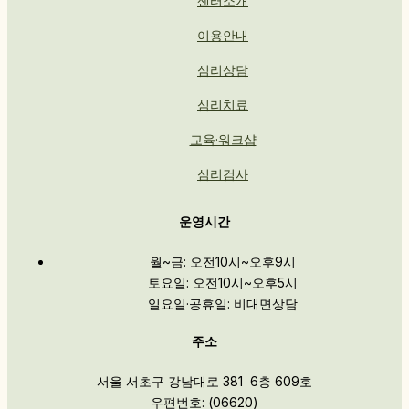
센터소개
이용안내
심리상담
심리치료
교육·워크샵
심리검사
운영시간
월~금: 오전10시~오후9시
토요일: 오전10시~오후5시
일요일·공휴일: 비대면상담
주소
서울 서초구 강남대로 381 6층 609호
우편번호: (06620)