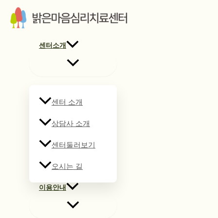
콘
텐
츠
로
센터소개
건
너
뛰
기
센터 소개
상담사 소개
센터둘러보기
오시는 길
이용안내