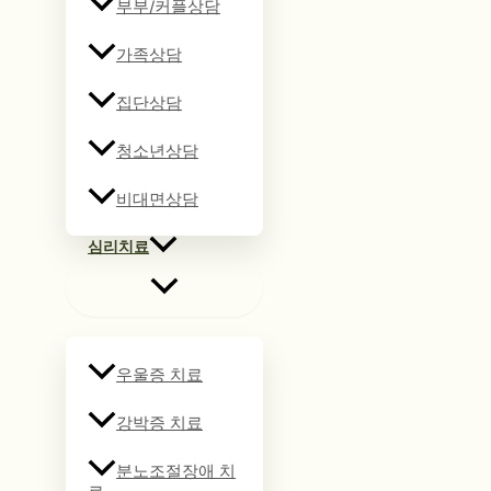
부부/커플상담
가족상담
집단상담
청소년상담
비대면상담
심리치료
우울증 치료
강박증 치료
분노조절장애 치