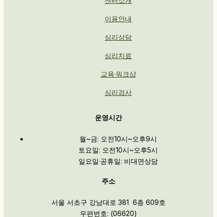
센터소개
이용안내
심리상담
심리치료
교육·워크샵
심리검사
운영시간
월~금: 오전10시~오후9시
토요일: 오전10시~오후5시
일요일·공휴일: 비대면상담
주소
서울 서초구 강남대로 381 6층 609호
우편번호: (06620)