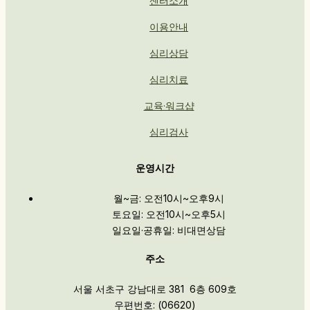
센터소개
이용안내
심리상담
심리치료
교육·워크샵
심리검사
운영시간
월~금: 오전10시~오후9시
토요일: 오전10시~오후5시
일요일·공휴일: 비대면상담
주소
서울 서초구 강남대로 381 6층 609호
우편번호: (06620)