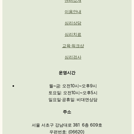
센터소개
이용안내
심리상담
심리치료
교육·워크샵
심리검사
운영시간
월~금: 오전10시~오후9시
토요일: 오전10시~오후5시
일요일·공휴일: 비대면상담
주소
서울 서초구 강남대로 381 6층 609호
우편번호: (06620)