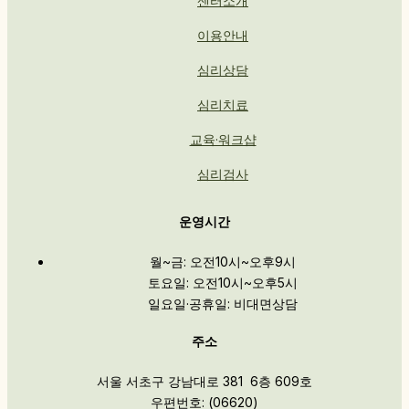
센터소개
이용안내
심리상담
심리치료
교육·워크샵
심리검사
운영시간
월~금: 오전10시~오후9시
토요일: 오전10시~오후5시
일요일·공휴일: 비대면상담
주소
서울 서초구 강남대로 381 6층 609호
우편번호: (06620)