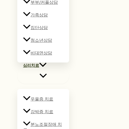
부부/커플상담
가족상담
집단상담
청소년상담
비대면상담
심리치료
우울증 치료
강박증 치료
분노조절장애 치