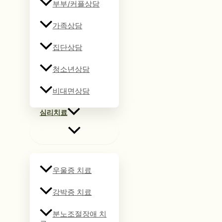
부부/커플상담
가족상담
집단상담
청소년상담
비대면상담
심리치료
우울증 치료
강박증 치료
분노조절장애 치