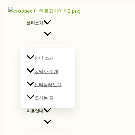
콘
텐
츠
센터소개
로
건
너
뛰
센터 소개
기
상담사 소개
센터둘러보기
오시는 길
이용안내