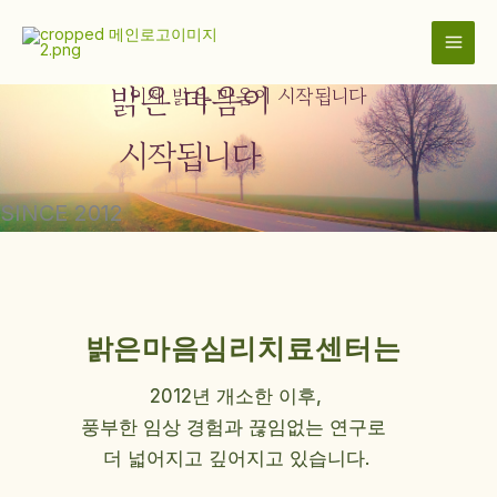
콘
이제
텐
츠
밝은 마음이
로
이제 밝은 마음이 시작됩니다
건
너
시작됩니다
뛰
기
SINCE 2012
밝은마음심리치료센터는
2012년 개소한 이후,
풍부한 임상 경험과 끊임없는 연구로
더 넓어지고 깊어지고 있습니다.