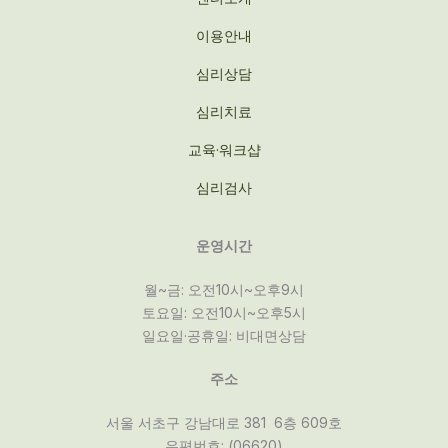
이용안내
심리상담
심리치료
교육·워크샵
심리검사
운영시간
월~금: 오전10시~오후9시
토요일: 오전10시~오후5시
일요일·공휴일: 비대면상담
주소
서울 서초구 강남대로 381 6층 609호
우편번호: (06620)