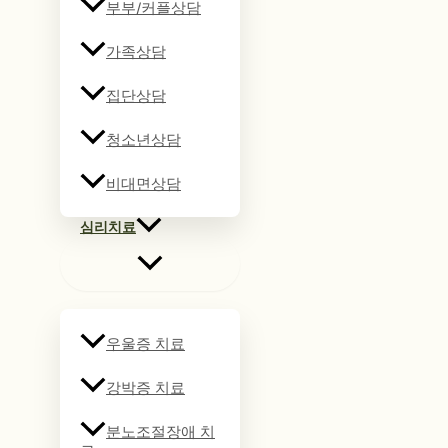
부부/커플상담
가족상담
집단상담
청소년상담
비대면상담
심리치료
우울증 치료
강박증 치료
분노조절장애 치