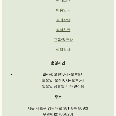
센터소개
이용안내
심리상담
심리치료
교육·워크샵
심리검사
운영시간
월~금: 오전10시~오후9시
토요일: 오전10시~오후5시
일요일·공휴일: 비대면상담
주소
서울 서초구 강남대로 381 6층 609호
우편번호: (06620)