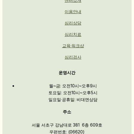
센터소개
이용안내
심리상담
심리치료
교육·워크샵
심리검사
운영시간
월~금: 오전10시~오후9시
토요일: 오전10시~오후5시
일요일·공휴일: 비대면상담
주소
서울 서초구 강남대로 381 6층 609호
우편번호: (06620)