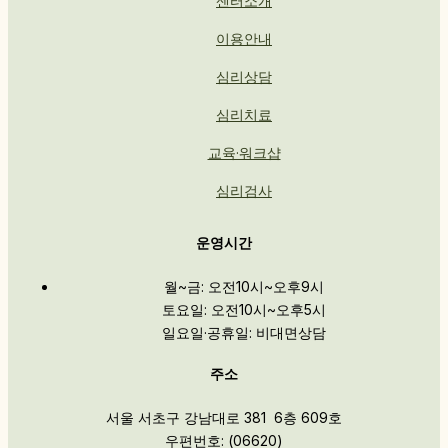
센터소개
이용안내
심리상담
심리치료
교육·워크샵
심리검사
운영시간
월~금: 오전10시~오후9시
토요일: 오전10시~오후5시
일요일·공휴일: 비대면상담
주소
서울 서초구 강남대로 381 6층 609호
우편번호: (06620)