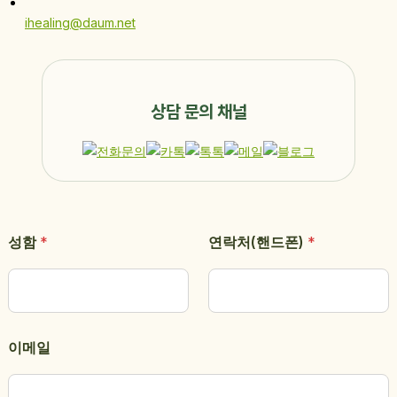
ihealing@daum.net
상담 문의 채널
이
성함
*
연락처(핸드폰)
*
메
일
성
함
문
의
사
이메일
항