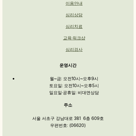
이용안내
심리상담
심리치료
교육·워크샵
심리검사
운영시간
월~금: 오전10시~오후9시
토요일: 오전10시~오후5시
일요일·공휴일: 비대면상담
주소
서울 서초구 강남대로 381 6층 609호
우편번호: (06620)